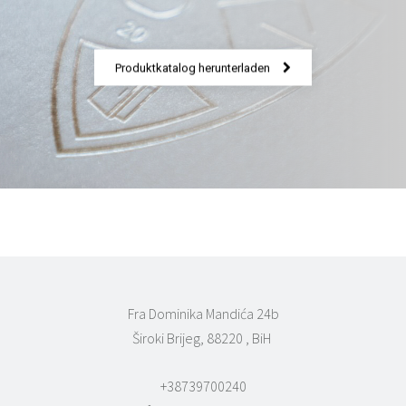
Produktkatalog herunterladen
Fra Dominika Mandića 24b
Široki Brijeg, 88220 , BiH
+38739700240