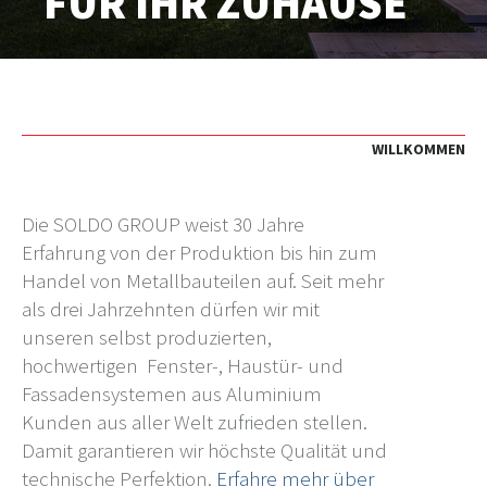
FÜR IHR ZUHAUSE
WILLKOMMEN
Die SOLDO GROUP weist 30 Jahre
Erfahrung von der Produktion bis hin zum
Handel von Metallbauteilen auf. Seit mehr
als drei Jahrzehnten dürfen wir mit
unseren selbst produzierten,
hochwertigen Fenster-, Haustür- und
Fassadensystemen aus Aluminium
Kunden aus aller Welt zufrieden stellen.
Damit garantieren wir höchste Qualität und
technische Perfektion.
Erfahre mehr
über